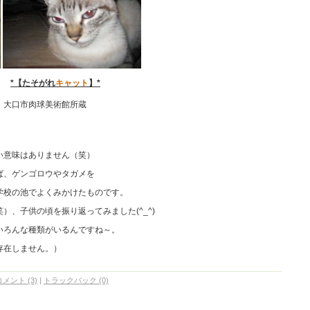
*【たそがれ
キャット
】*
口市肉球美術館所蔵
い意味はありません（笑）
ば、ゲンゴロウやタガメを
学校の池でよくみかけたものです。
）、子供の頃を振り返ってみました(^_^)
いろんな種類がいるんですね～。
存在しません。）
コメント (3)
|
トラックバック (0)