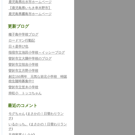
鹿児島県出水市ホームページ
【鹿児島県いちき串木野市】
鹿児島県霧島市ホームページ
更新ブログ
種子島中学校ブログ
ロードマン行動記
日々是学び也
指宿市立池田小学校～イッシーブログ
曽於市立大隅中学校のブログ
曽於市立恒吉小学校
曽於市立月野小学校
創立150周年 元気な岩北小学校 特認
校生随時募集中!!
曽於市立笠木小学校
持松小 トッコちゃん
最近のコメント
モグちゃん
(
まさかの！日替わりラン
チ
)
いるかっち。
(
まさかの！日替わりラン
チ
)
足袋家度
(
ムクゲ
)