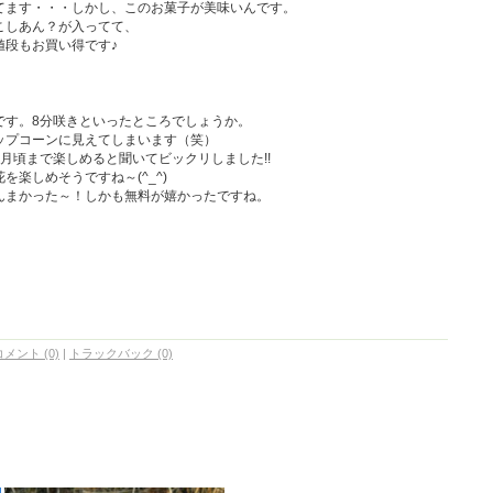
てます・・・しかし、このお菓子が美味いんです。
こしあん？が入ってて、
値段もお買い得です♪
です。8分咲きといったところでしょうか。
ップコーンに見えてしまいます（笑）
月頃まで楽しめると聞いてビックリしました!!
楽しめそうですね～(^_^)
んまかった～！しかも無料が嬉かったですね。
コメント (0)
|
トラックバック (0)