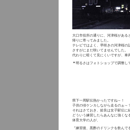
大口市役所の通りに、河津桜がある
帰りに寄ってみました。
テレビではよく、早咲きの河津桜の
さすがにまだ咲いてませんでした。
代わりに暗くて見にくいですが、車
＊
明るさはフォトショップで調整し
県下一周駅伝熱かったですね～！
子供の頃ケンカしながら走るのぉ～
それはさておき、姶良は女子駅伝に
どういう練習したらあんなに強くな
体育大学の人が、
『練習後、黒酢のドリンクを飲んで