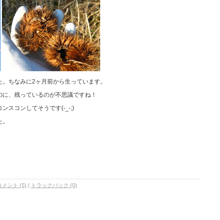
。ちなみに2ヶ月前から生っています。
のに、残っているのが不思議ですね！
スコンしてそうです(-_-;)
た。
コメント (5)
|
トラックバック (0)