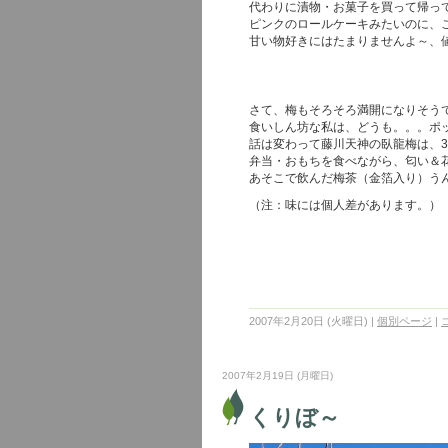
代わりに漬物・お菓子を買って帰っ
ピンクのロールケーキみたいのに、
甘い物好きにはたまりませんよ～、
さて、梅もそろそろ満開になりそう
食いしん坊な私は、どうも。。。ポ
話は変わって藤川天神の臥龍梅は、3
弁当・おもちを食べながら、匂い＆花を
あそこで飲んだ梅茶（金箔入り）う
（注：味には個人差があります。）
2007年2月20日 (火曜日)
|
個別ページ
|
2007年2月19日 (月曜日)
くりぼ～