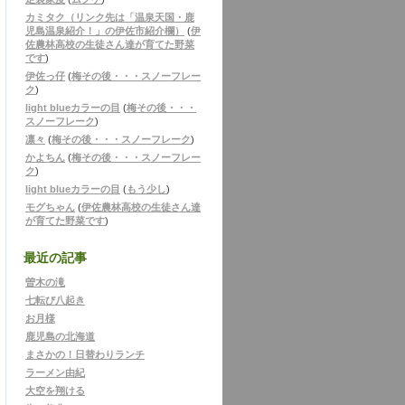
カミタク（リンク先は「温泉天国・鹿
児島温泉紹介！」の伊佐市紹介欄）
(
伊
佐農林高校の生徒さん達が育てた野菜
です
)
伊佐っ仔
(
梅その後・・・スノーフレー
ク
)
light blueカラーの目
(
梅その後・・・
スノーフレーク
)
凛々
(
梅その後・・・スノーフレーク
)
かよちん
(
梅その後・・・スノーフレー
ク
)
light blueカラーの目
(
もう少し
)
モグちゃん
(
伊佐農林高校の生徒さん達
が育てた野菜です
)
最近の記事
曽木の滝
七転び八起き
お月様
鹿児島の北海道
まさかの！日替わりランチ
ラーメン由紀
大空を翔ける