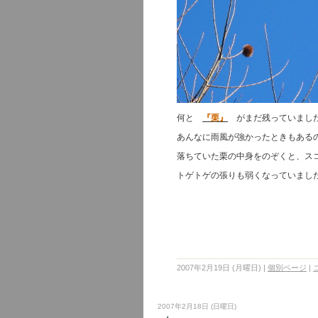
何と
『栗』
がまだ残っていました
あんなに雨風が強かったときもある
落ちていた栗の中身をのぞくと、スコン
トゲトゲの張りも弱くなっていまし
2007年2月19日 (月曜日)
|
個別ページ
|
2007年2月18日 (日曜日)