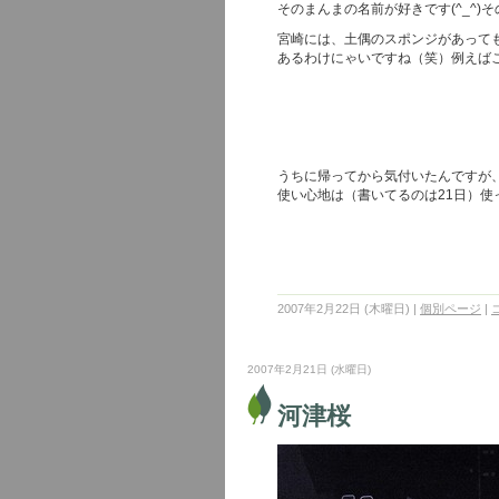
そのまんまの名前が好きです(^_^)
宮崎には、土偶のスポンジがあって
あるわけにゃいですね（笑）例えば
うちに帰ってから気付いたんですが
使い心地は（書いてるのは21日）使
2007年2月22日 (木曜日)
|
個別ページ
|
2007年2月21日 (水曜日)
河津桜