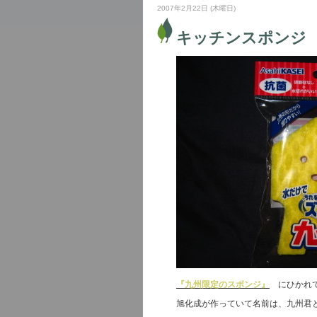
2007年2月22日 (木曜日)
キッチンスポンジ
『九州限定のスポンジ』
にひかれて
旭化成が作っていて名前は、九州君