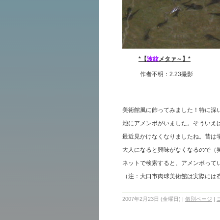
*【
波紋
メタァ～】*
作者不明：2.23撮影 大
美術館風に飾ってみました！特に深
池にアメンボがいました。そういえ
最近見かけなくなりましたね。昔は
大人になると興味がなくなるので（笑
ネットで検索すると、アメンボって
（注：大口市肉球美術館は実際には
2007年2月23日 (金曜日)
|
個別ページ
|