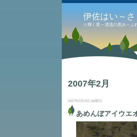
伊佐はい～さ
☆輝く星～清流の恵み～ふ
2007年2月
2007年2月23日 (金曜日)
あめんぼアイウエ