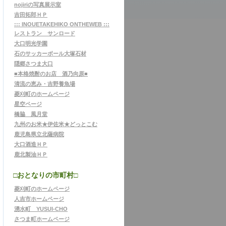
nojiriの写真展示室
吉田拓郎ＨＰ
::: INOUETAKEHIKO ONTHEWEB :::
レストラン サンロード
大口明光学園
石のサッカーボール大塚石材
隠郷さつま大口
■本格焼酎のお店 酒乃向原■
清流の恵み・吉野養魚場
菱刈町のホームページ
星空ページ
橋脇 風月堂
九州のお米★伊佐米★どっとこむ
鹿児島県立北薩病院
大口酒造ＨＰ
鹿北製油ＨＰ
□おとなりの市町村□
菱刈町のホームページ
人吉市ホームページ
湧水町 YUSUI-CHO
さつま町ホームページ