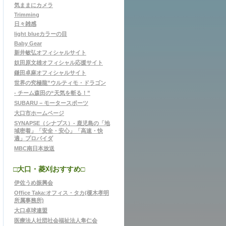
気ままにカメラ
Trimming
日々雑感
light blueカラーの目
Baby Gear
新井敏弘オフィシャルサイト
奴田原文雄オフィシャル応援サイト
鎌田卓麻オフィシャルサイト
世界の究極龍”ウルティモ・ドラゴン
- チーム森田の“天気を斬る！”
SUBARU − モータースポーツ
大口市ホームページ
SYNAPSE（シナプス）- 鹿児島の「地
域密着」「安全・安心」「高速・快
適」プロバイダ
MBC南日本放送
□大口・菱刈おすすめ□
伊佐うめ振興会
Office Taka:オフィス・タカ(榎木孝明
所属事務所)
大口卓球連盟
医療法人社団社会福祉法人隼仁会