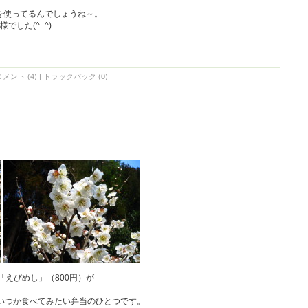
を使ってるんでしょうね～。
でした(^_^)
コメント (4)
|
トラックバック (0)
「えびめし」（800円）が
;)いつか食べてみたい弁当のひとつです。