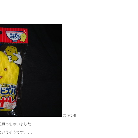
ズァン!!
買っちゃいました！
というそうです。。。