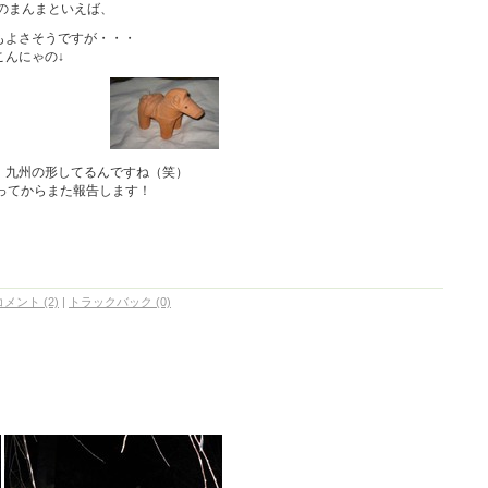
そのまんまといえば、
もよさそうですが・・・
こんにゃの
↓
、九州の形してるんですね（笑）
ってからまた報告します！
コメント (2)
|
トラックバック (0)