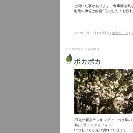
と聞いた事があります。食事面も気
地元の伊佐は総合9位でした！お疲れ様
2007年2月21日 (水曜日)
|
個別ページ
|
2007年2月20日 (火曜日)
ポカポカ
JR九州駅弁ランキングで、出水駅の
3位にランクッィィィン!!
いつもいくと売り切れています(-_-