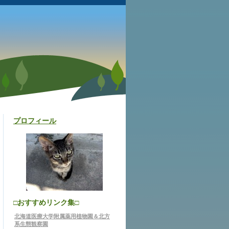
プロフィール
□おすすめリンク集□
北海道医療大学附属薬用植物園＆北方
系生態観察園